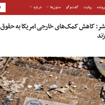
رونده
روایت
گفت‌و‎گو
ستون‌ها
درباره
H
بشر: کاهش کمک‌های خارجی امریکا به حقوق 
ند