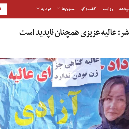
رونده
روایت
گفت‌و‎گو
ستون‌ها
درباره
H
شر: عالیه عزیزی همچنان ناپدید است