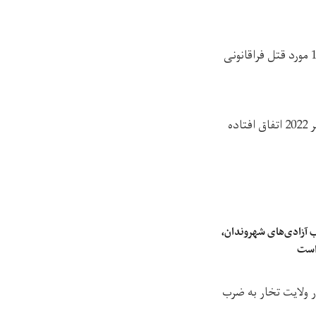
دیده‌بان حقوق بشر گفته است که یوناما تنها در چهار ماه اول حاکمیت طالبان بر افغانستان، 148 مورد قتل فراقانونی
این نهاد گفته است که یوناما همچنان 70 قتل فراقانونی دیگر را که در بین 1 جنوری تا 31 دسامبر 2022 اتفاق افتاده
 آزادی‌های شهروندان،
 است
ین را در ولایت تخار به ضرب