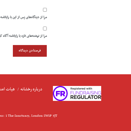
مرا از دیدگاه‌های پس از این با رایانامه
مرا از نوشته‌های تازه با رایانامه آگاه ک
درباره رخشانه
هیات امنا
ess: 1 The Sanctuary, London SW1P 3JT