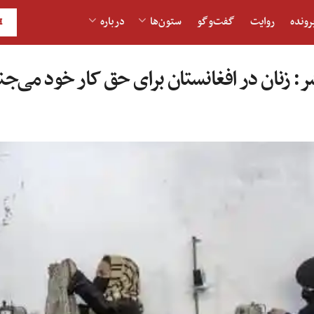
رونده
روایت
گفت‌و‎گو
ستون‌ها
درباره
H
: زنان در افغانستان برای حق کار خود می‌ج