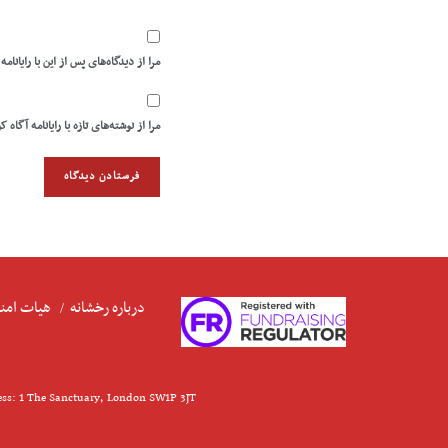
مرا از دیدگاه‌های پس از این با رایانامه
مرا از نوشته‌های تازه با رایانامه آگاه ک
درباره رخشانه
هیات امنا
ess: 1 The Sanctuary, London SW1P 3JT