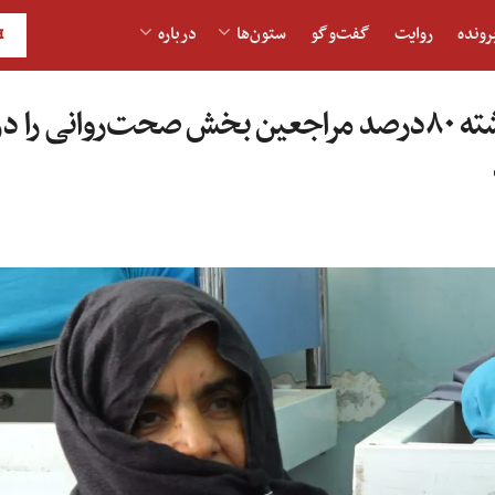
رونده
روایت
گفت‌و‎گو
ستون‌ها
درباره
H
در چهار ماه گذشته ۸۰درصد مراجعین بخش صحت‌روانی ر