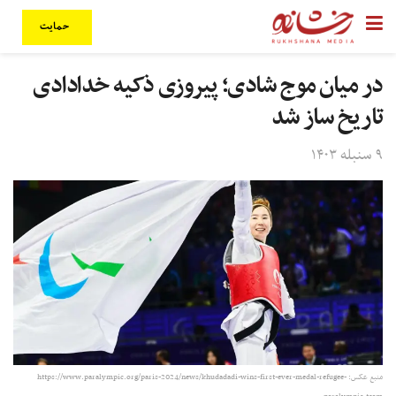
حمایت
در میان موج شادی؛ پیروزی ذکیه خدادادی
تاریخ ساز شد
۹ سنبله ۱۴۰۳
منبع عکس: https://www.paralympic.org/paris-2024/news/khudadadi-wins-first-ever-medal-refugee-