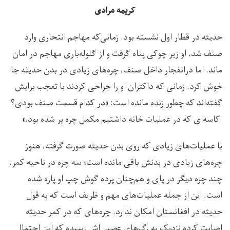
کریمه مرادی­­
حدیثه در قطار اول نشسته بود. زمانی‌که مهاجم انتحاری وارد
صنف شد، او زیر چوکی پناه گرفت و از گلوله‌باری مهاجم در امان
‌ماند. اما درانفجار داخل صنف، چره‌های زیادی در بدن حدیثه جا
خوش کرد. زمانی که داکتران او را جراحی کردند با تعجب برایش
گفته‌اند که چطور زنده مانده است: «در کدام قسمت صنف بودی؟
کاسه‌ای که در عملیات خانه داشتیم مکمل چره پر شده بود.»
با عملیات‌های زیادی که روی بدن حدیثه صورت گرفته، هنوز
چره‌های زیادی در بدنش باقی مانده است؛ سه چره در ناحیه کمر،
چند چره دیگر در پای و هم‌چنان پرده گوش چپ او پاره شده
است. این از جمله عملیات‌های مهم و ظریف است که به قول
حدیثه در افغانستان امکان ندارد. چره‌های که در کمر حدیثه
اصابت کرده نزدیک به رگ‌های عصبی‌اش رسیده که این احتمال