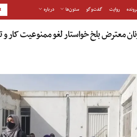
رونده
روایت
گفت‌و‎گو
ستون‌ها
درباره
H
نان معترض بلخ خواستار لغو ممنوعیت کار و 