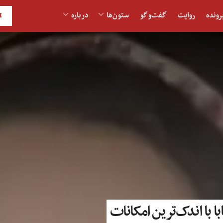
رونده
روایت
گفت‌و‎گو
ستون‌ها
درباره
H
با با اندک‌ترین امکانات