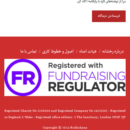
مرا از نوشته‌های تازه با رایانامه آگاه کن.
درباره رخشانه
هیات امناء
اصول و خطوط کاری
تماس با ما
Registered Charity No 1208006 and Registered Company No 14120163 - Registered
in England & Wales - Registered office address: 1 The Sanctuary, London SW1P 3JT
Copyright © 2024 Rukhshana