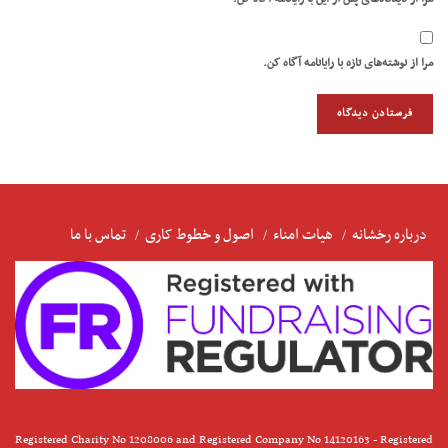
مرا از نوشته‌های تازه با رایانامه آگاه کن.
درباره رخشانه
هیات امناء
اصول و خطوط کاری
تماس با ما
Registered Charity No 1208006 and Registered Company No 14120163 - Registered