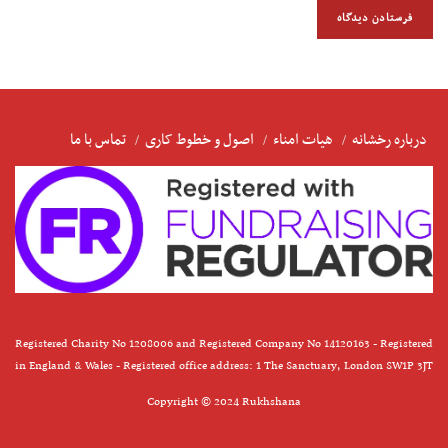
درباره رخشانه
هیات امناء
اصول و خطوط کاری
تماس با ما
Registered Charity No 1208006 and Registered Company No 14120163 - Registered
in England & Wales - Registered office address: 1 The Sanctuary, London SW1P 3JT
Copyright © 2024 Rukhshana