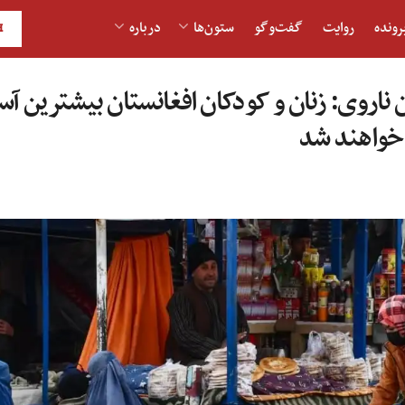
رونده
روایت
گفت‌و‎گو
ستون‌ها
درباره
H
 ناروی: زنان و کودکان افغانستان بیشترین آ
خواهند شد