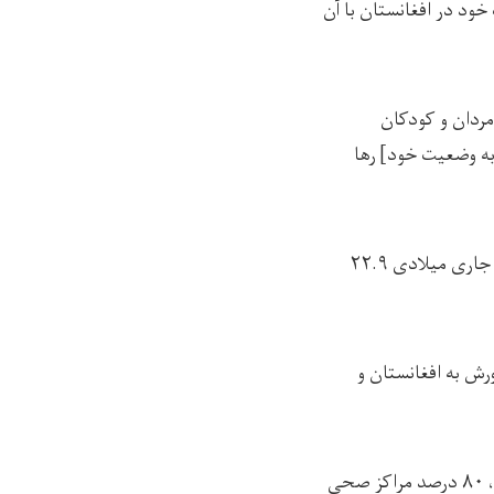
نگیزترین وضعیت است که ان‌آرسی در ۲۲ سال فعالیت خود در افغانستان با آن
 مردان و کودکان
به وضعیت خود] رها
براساس آمار دفتر هماهنگ‌کننده‌ی کمک‌های بشردوستانه‌ی سازمان ملل متحد (اوچا)، در سال جاری میلادی ۲۲.۹
رش به افغانستان و
در پی کاهش کمک‌ها، سازمان جهانی صحت در افغانستان هشدار داد که به‌دلیل کمبود بودجه، ۸۰ درصد مراکز صحی