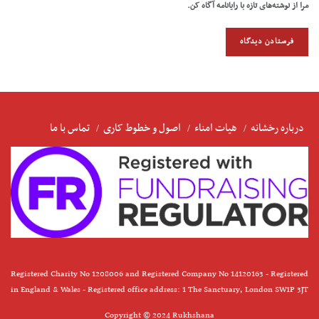
مرا از نوشته‌های تازه با رایانامه آگاه کن.
درباره رخشانه
هیات امناء
اصول و خطوط کاری
تماس با ما
Registered Charity No 1208006 and Registered Company No 14120163 - Registered
in England & Wales - Registered office address: 1 The Sanctuary, London SW1P 3JT
Copyright © 2024 Rukhshana