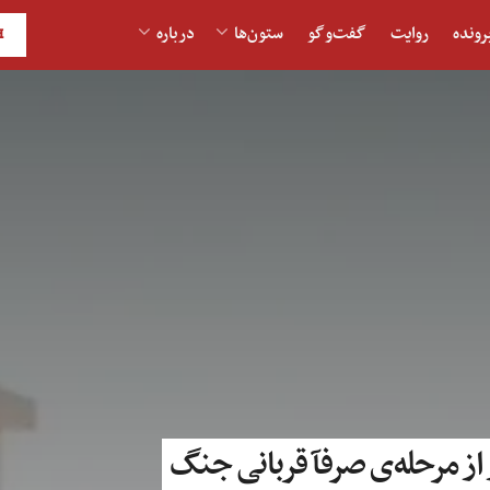
رونده
روایت
گفت‌و‎گو
ستون‌ها
درباره
H
 از مرحله‌ی صرفآ قربانی جنگ