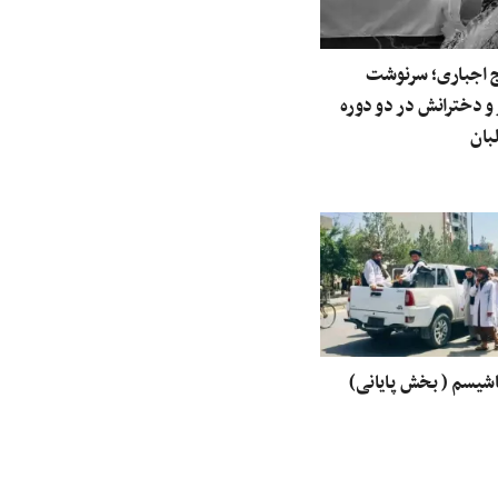
اج اجباری؛ سرنوشت
و دخترانش در دو دوره
بان
اشیسم ( بخش پایانی)