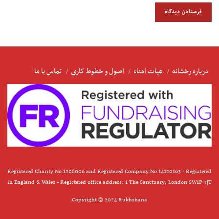
درباره رخشانه
هیات امناء
اصول و خطوط کاری
تماس با ما
Registered Charity No 1208006 and Registered Company No 14120163 - Registered
in England & Wales - Registered office address: 1 The Sanctuary, London SW1P 3JT
Copyright © 2024 Rukhshana