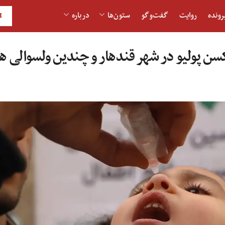
رونده
روایت
گفت‌و‎گو
ستون‌ها
درباره
H
کسن پولیو در شهر قندهار و چندین ولسوالی ه