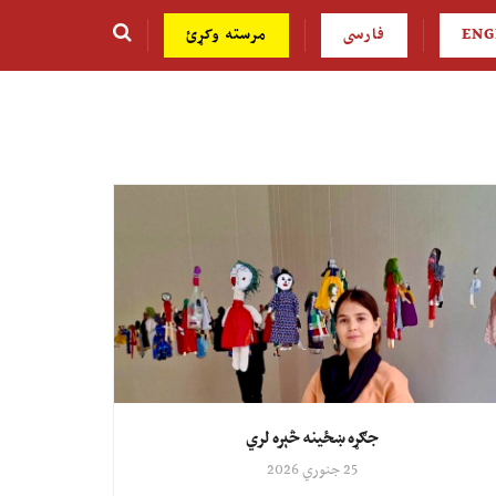
ENG
فارسی
مرسته وکړئ
جګړه ښځینه څېره لري
25 جنوري 2026