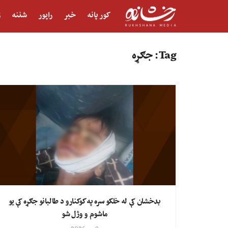
کور پانه
خبر
راپور
شننه
ژ
Tag:
جګړه
بدخشان کې له خلکو سره په کوکنارو د طالبانو جګړه کې یو
ماشوم و وژل شو