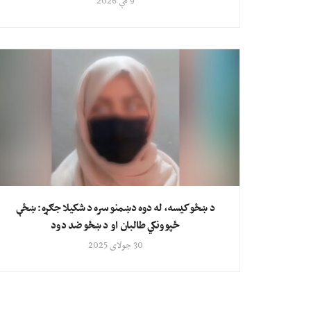
9 مې 2026
د ښځو کیسه، له دوه دښمنو سره د شکیلا جګړه: ښځې
ځپوونکي طالبان او د ښځو ضد دود
30 جولای 2025