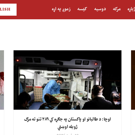
باړه
مرکه
دوسیه
کیسه
زموږ په اړه
LISH
اوچا: د طالبانو او پاکستان په جګړه کې ۲۸۹ تنو ته مرګ
ژوبله اوښتې