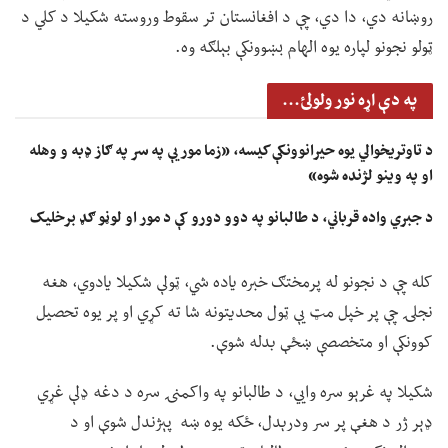
روښانه دي، دا دي، چې د افغانستان تر سقوط وروسته شکیلا د کلي د
ټولو نجونو لپاره یوه الهام بښوونکې بېلګه وه.
په دې اړه نور ولولئ...
د تاوتریخوالي یوه حیرانوونکې کیسه، «زما مور یې په سر په ګاز ډبه و وهله
او په وینو لژنده شوه»
د جبري واده قرباني، د طالبانو په دوو دورو کې د مور او لوڼو ګډ برخلیک
کله چې د نجونو له پرمختګ خبره یاده شي، ټولې شکیلا یادوي، هغه
نجلۍ چې پر خپل مټ یې ټول محدیتونه شا ته کړي او پر یوه تحصیل
کوونکې او متخصصې ښځې بدله شوې.
شکیلا په غرېو سره وايي، د طالبانو په واکمنۍ سره د دغه ډلې غړي
ډېر ژر د هغې پر سر ودرېدل، ځکه یوه ښه پېژندل شوې او د