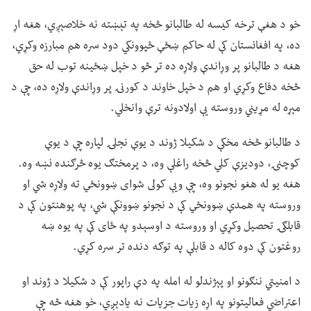
خو د هغې ترخه کیسه له طالبانو څخه په تېښته نه خلاصېږي، هغه اړ
ده، په افغانستان کې له حاکم ښځې ځپوونکي دود سره هم مبارزه وکړي،
هغه د طالبانو پر وړاندې ولاړه ده تر څو د خپل ښځینه توب له حق
څخه دفاع وکړي او هم د خپل خاوند د کورنۍ پر وړاندې ولاړه ده، چې د
مېړه له مړیني وروسته یې اولادونه ترې وانخلي.
د طالبانو څخه مخکې د شکیلا ژوند د یوې نجلۍ لپاره چې د یوې
کوچنۍ، دودیزې کلي څخه راغلې وه، د پرمختګ یوه څرګنده نښه وه.
هغه یو له هغو نجونو وه، چې ویې کولی شوای ښوونځي ته ولاړه شي او
وروسته په همدې ښوونځي کې د نجونو ښوونکې شي، په پوهنتون کې د
قابلګۍ تحصیل وکړي او وروسته د اوسېدو په ځای کې په یوه ښه
روغتون کې دوه کاله د قابلې په توګه دنده تر سره کړي.
د امنیتي ننګونو او پېژندلو له امله په دې راپور کې د شکیلا د ژوند او
اعتراضي فعالیتونو په اړه زیات جزیات نه یادېږي، خو هغه څه چې