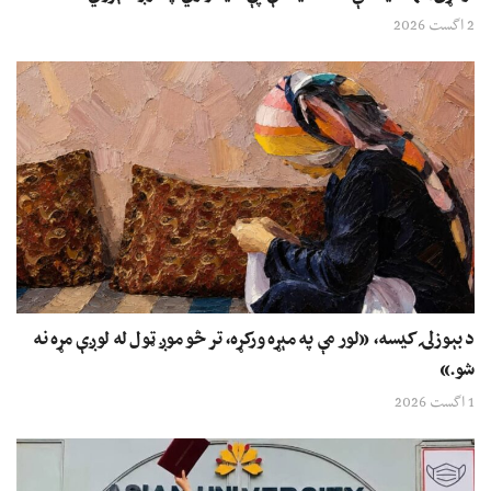
2 اگست 2026
د بېوزلۍ کیسه، «لور مې په مېړه ورکړه، تر څو موږ ټول له لوږې مړه نه
شو.»
1 اگست 2026