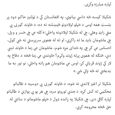
لپاره مبارزه وکړی.
شکیلا کیسه څه داسې بیانوي، په افغانستان کې د ټولنیز حاکم دود پر
بنسټ هغه اوس د خپلو اولادونو څېښتنه نه ده، د خاوند کورنۍ یې
مټې رابډ وهلې، چې له شکیلا اولادونه واخلي:«کله مې چې خسر و ویل،
چې ماشومان باید ما ته راکړې، او ته له هغوی سرپرستي نه شې کولی،
احساس مې کړ چې په خدای مړه شوم، ماشومان مې زما د خاوند نښې
دي، څنګه له هغوی پرته ژوند وکړم؟ خاوندې مې زما څخه د دفاع په
لار کې ژوند قرباني کړ، اوس مې ماشومان هم رانه واخلي، نو نور به ما
بدبختې ته څه پاتې شي.»
شکيلا تر اغېز لاندې نه شوه، د خاوند کورنۍ یې دوسیه د طالبانو
محکمې ته کش کړه، د جدي تورونو سره، چې هر یو یې یوازې د طالبانو
لپاره کافي دی، چې شکیلا په ړانده ډول د خپلو ماشومانو د ساتنې له
حق څخه محرومه کړي.