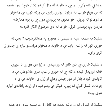
پوښتنې رانه وکړې، ما چې د خاوند له وژل کېدو ټکان خوړلی وو، هغوی
ته مې هېڅ ځواب نه درلود، یوازې زارۍ مې ورته کولې، چې ما خپلو
ماشومانو ته ورولۍ، خو هغوی په پرلپسې ډول چې زه یوه معترضه
مېرمن یم، پوښتنې کولې، خو ما له دې موضوع انکار کاوه.»
شکیلا په همغه شپه د سیمې د مخورو په منځګړیتوب ۲ بجې له
حوزې کور ته راغله، باید چې د خاوند د ښخولو مراسمو لپاره یې چمتوالی
کړی وای.
د شکیلا خبرې چې دې ځای ته ورسېدې، د ژړا هق هق یې د غوږۍ
څخه اورېدل کېده:«کله چې له حوزې راغلم، درې ماشومان مې د
ګاونډي کره د پلار او مور چیغې وهلې او ژړل یې، خاوند مې یې د
جومات غسل کوتې ته یووړ، ځیګر مې وسوځېده او ژوند راباندې تیاره
شوی وو.»
شکیلا او کورنۍ ته یې دغه پېښه په کابل کې ورپېښه شوې ده، هغه