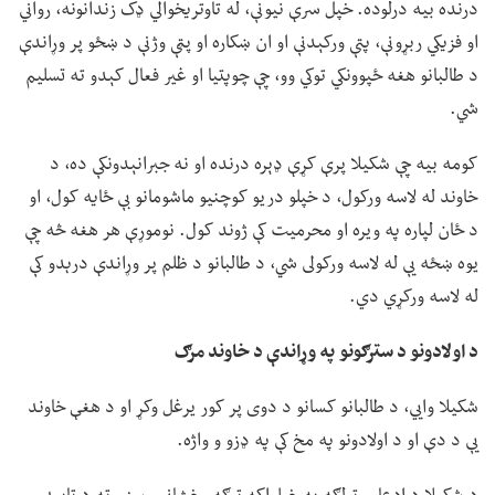
درنده بیه درلوده. خپل سرې نیونې، له تاوتریخوالي ډک زندانونه، رواني
او فزیکي ربړونې، پتې ورکېدنې او ان ښکاره او پټې وژنې د ښځو پر وړاندې
د طالبانو هغه ځپوونکي توکي وو، چې چوپتیا او غیر فعال کېدو ته تسلیم
شي.
کومه بیه چې شکيلا پرې کړې ډېره درنده او نه جبرانېدونکې ده، د
خاوند له لاسه ورکول، د خپلو دریو کوچنیو ماشومانو بې ځایه کول، او
د ځان لپاره په ویره او محرمیت کې ژوند کول. نوموړې هر هغه څه چې
یوه ښځه یې له لاسه ورکولی شي، د طالبانو د ظلم پر وړاندې درېدو کې
له لاسه ورکړي دي.
د اولادونو د سترګونو په وړاندې د خاوند مرګ
شکیلا وايي، د طالبانو کسانو د دوی پر کور یرغل وکړ او د هغې خاوند
یې د دې او د اولادونو په مخ کې په ډزو و واژه.