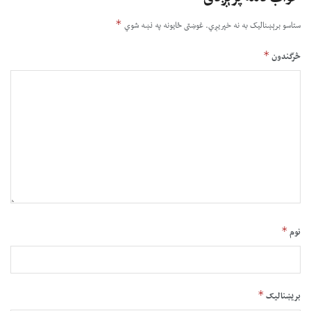
*
ستاسو برېښناليک به نه خپريږي.
غوښتى ځایونه په نښه شوي
*
څرگندون
*
نوم
*
بریښنالیک