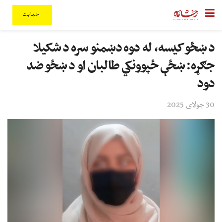
حمایت
د ښځو کیسه، له دوه دښمنو سره د شکیلا
جګړه: ښځې ځپوونکي طالبان او د ښځو ضد
دود
30 جولای 2025