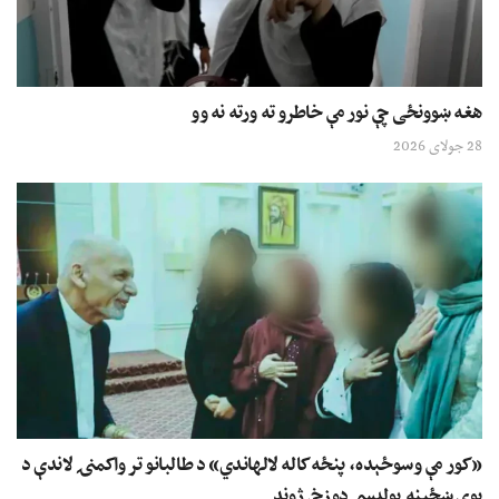
هغه ښوونځی چې نور مې خاطرو ته ورته نه وو
28 جولای 2026
«کور مې وسوځېده، پنځه کاله لالهاندي» د طالبانو تر واکمنۍ لاندې د
یوې ښځینه پولیسې دوزخي ژوند