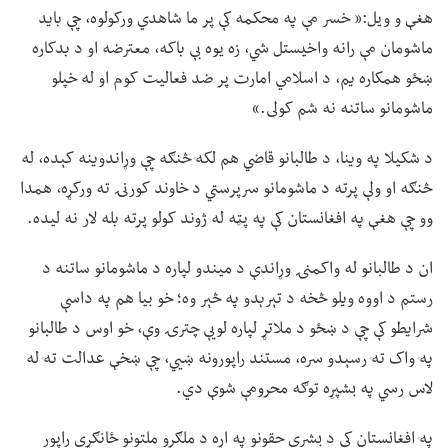
هغې و ویل:« خسر مې په محکمه کې پر ما شاهدي ورکولوه، چې باید
ماشومان مې رانه واخیستل شي، زه یوه بې باکه، معترضه او د بدکاره
ښځو همکاره یم، د اسلامي امارت پر ضد فعالیت کوم او له خپلو
ماشومانو ساتنه نه شم کولی.»
د شکیلا په وینا، د طالبانو قاضي هم لکه څنګه چې وړاندوینه کېده، له
څنګه او ولې پرته د ماشومانو سرپرستي د خاوند کورنۍ ته ورکړه، همدا
وو چې هغې په افغانستان کې په پټه له ژوند کولو پرته بله لار نه لیده.
ان د طالبانو له واکمنۍ وړاندې د میندو لپاره د ماشومانو ساتنه د
رستم د اووه ویلو څخه د تېرېدو په څېر وه؛ خو بیا هم په داسې
شرایطو کې چې د ښځو د ملاتړ لپاره لویې چترۍ وې، خو اوس د طالبانو
په واک ته رسېدو سره، مستند راپورونه ښيي، چې ښخې عدالت ته له
لاس رسي په بشپړه توګه محرومې شوې دي.
په افغانستان کې د بشري حقونو په اړه د ملګرو ملتونو ځانګړي راپور