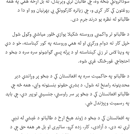
سودالرونکې ښځه وه، چې طالبان ترې وېرېدل، له بل اړخه هغې په هغه
روغتون کې کار کړی و، چې زیاتره کارکوونکي یې بهرنیان وو او دا د
طالبانو له نظره یو درند جرم دی.
د طالبانو تر واکمنۍ وروسته شکیلا یوازې څلور میاشتې وکولی شول
خپل کار ته دوام ورکړي او له هغې وروسته په کور کېناسته، خو د دې
په وینا لاس تر زنې کېنناسته او د پرله پسې ګواښونو سره سره د ښخو د
احتجاجي غورځنګ غړې شوه.
د طالبانو په حاکمیت سره په افغانستان کې د ښځو پر وړاندې دېر
محدیتونه رامنځ ته شول، د بشري حقونو بنسټونه وايي، هغه څه چې
طالبانو افغانستان کې د ښځو پر سر راوستي، جنسیتي توپیر دي، چې باید
په رسمیت وپېژندل شي.
په افغانستان کې د ښځو د ژوند هېڅ اړخ د طالبانو د غېشي له نښې
لرې نه دی، د آزادۍ، کار، زده کړو، ساتېری او بل هر هغه حق چې د