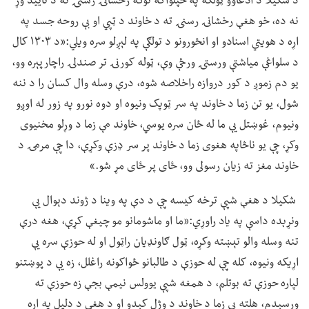
د شکیلا د ادعاوو ټولګه په خپلواکه توګه رخشانۍ رسنۍ ته د تایید وړ
نه ده، خو هغې رخشانۍ رسنۍ ته د خاوند د ټپي او بې روحه جسد په
اړه د هویتي اسنادو او انځورونو د تولګې په لېږلو سره ویلي:«د ۱۳۰۳ کال
د سلواغې میاشتې ورستۍ ورځې وې، ټوله کورنۍ تر صندلۍ راچارپېره وو،
یو دم زموږ د کور دروازه راخلاصه شوه، درې وسله وال کسان را د ننه
شول، یو تن زما د خاوند په سر ټوپک ونیوه او دوه نورو په زور له اوږو
ونیوم، غوښتل یې ما له ځان سره یوسي، خاوند مې زما د وړلو مخنیوی
وکړ، چې یو ناڅاپه هغوی زما د خاوند پر سر ډزې وکړې، دا چې مرمۍ د
خاوند مغز ته زیان رسولی وو، ځای پر ځای مړ شو.»
شکیلا د هغې شپې ترخه کیسه چې د دې په وینا د ژوند دېوال یې
ونړېده داسې په یاد راوړي:«ما او ماشومانو مو چیغې کړې، هغه درې
تنه وسله والو تېښته وکړه، ټول ګاونډیان راټول او له حوزې سره یې
اړیکه ونیوه، کله چې له حوزې د طالبانو ځواکونه راغلل، زه یې د پوښتنو
لپاره حوزې ته بوتلم، د همغه شپې یوولس نیمې بجې زه حوزې ته
ورسېدم، هلته یې زما د خاوند د وژل کېدو او د هغې د دلیل په اړه