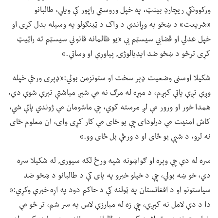
ورکوونکي ریچارډ بینټ، په خپل وروستي راپور کې ویلي، طالبانو
«شریعت» د ښځو په وړاندې د واک د ټینګولو په وسیله بدل کړی او
خپل عدلي او قضایي سیسټم یې «یو ظالمانه قانوني سیسټم ته راټیټ
کړی ترڅو د ښځو ضد ایډیالوژۍ پیاوړې او وساتي.»
شکیلا اوسنی وضعیت ډېر سخت او ستونزمن بولي:«ډېری ورځې خپله
وږې تږې پاتې کېږم، د مېړه له مرګ نه مې شپږ میاشتې تېرې شوې دي،
همدا خور او ورور مې لږ مرسته کوي، چې ماشومان مې ژوندي پاتې شي،
کاش امنیت مې درلودای چې یو ځای مې کار کړی وای، ان معلوم ځای
نه لرو، د شپې یو ځای او د ورځې بل ځای وو.»
سره له دې چې وېره او ګواښونه شپه ورځ لکه سیورۍ له شکیلا سره
دي، خو ښه بولي، چې د خپلو خبرو په پای کې د طالبانو د ښځو ضد
سیاستونو او د افغانستان په ټولنه کې د حاکم دود په اړه خبرې وکړي:«
دا د دې لامل نه کېږي، چې زه له مبارزې لاس په سر شم، تر څو مې