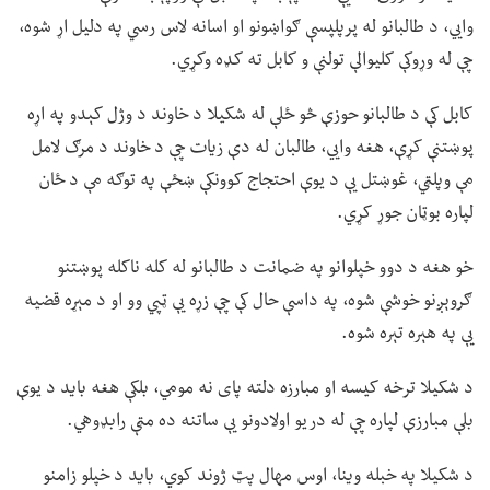
وايي، د طالبانو له پرپلپسې ګواښونو او اسانه لاس رسي په دلیل اړ شوه،
چې له وړوکې کلیوالې تولنې و کابل ته کډه وکړي.
کابل کې د طالبانو حوزې څو ځلې له شکیلا د خاوند د وژل کېدو په اړه
پوښتنې کړې، هغه وايي، طالبان له دې زیات چې د خاوند د مرګ لامل
مې وپلټي، غوښتل یې د یوې احتجاج کوونکې ښځې په توګه مې د ځان
لپاره بوټان جوړ کړي.
خو هغه د دوو خپلوانو په ضمانت د طالبانو له کله ناکله پوښتنو
ګروېږنو خوشې شوه، په داسې حال کې چې زړه یې ټپي وو او د مېړه قضیه
یې په هېره تېره شوه.
د شکیلا ترخه کیسه او مبارزه دلته پای نه مومي، بلکې هغه باید د یوې
بلې مبارزې لپاره چې له دریو اولادونو یې ساتنه ده مټې رابډوهي.
د شکیلا په خبله وینا، اوس مهال پټ ژوند کوي، باید د خپلو زامنو