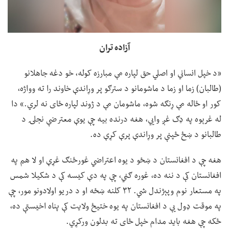
آزاده تران
«د خپل انساني او اصلي حق لپاره مې مبارزه کوله، خو دغه جاهلانو
(طالبان) زما او زما د ماشومانو د سترګو پر وړاندې خاوند را ته وواژه،
کور او ځاله مې ړنګه شوه، ماشومان مې د ژوند لپاره ځای نه لري.» دا
له غرېوه په ډګ غږ وايي، هغه درنده بیه چې یوې معترضې نجلۍ د
طالبانو د ښځ ځپنې پر وړاندې پرې کړې ده.
هغه چې د افغانستان د ښځو د یوه اعتراضي غورځنګ غړې او لا هم په
افغانستان کې د ننه ده، غوره ګڼي، چې په دې کیسه کې د شکیلا شمس
په مستعار نوم وپېژندل شي. ۳۲ کلنه ښځه او د دریو اولادونو مور، چې
په موقت ډول یې د افغانستان په یوه ختیځ ولایت کې پناه اخیستې ده،
ځکه چې هغه باید مدام خپل ځای ته بدلون ورکړي.