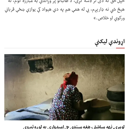
خپل حق نه دی تر لاسه کړی، د طالبانو پر وړاندې به مبارزه کوم، له
هېڅ شي نه ډارېږم، بې له هغې هم په دې هېواد کې یوازې ښځې قرباني
ورکوي او خلاص.»
اړوندې لیکنې
لومړۍ نهه میاشتې، هغه میندې چې امیدواري په لوږه تېروي