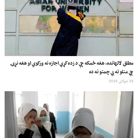
مطلق لالهانده، هغه ځمکه چې د زده کړې اجازه نه ورکوي او هغه نړۍ
چې منلو ته یې چمتو نه ده
29 جولای 2026