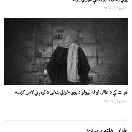
26 جولای 2026
هرات کې د طالبانو له نیولو د یوې ځوانې ښځې د لومړي لاس کیسه
22 جولای 2026
ځواب دلته پرېږدئ