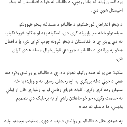
یوه انسان ژوند ته مانا وربښي، د طالبانو له خوا د افغانستان له ښځو
اخیستل شوي دي.
د ښځو اعتراضي غورځنګونو د طالبانو د همدغه ښځو ځپوونکو
سیاستونو څخه سر راپورته کړی دی، لسګونه پټه او ښکاره غورځنګونو،
نه دي پرښي چې د افغانستان د ښځو غږونه چوپ کړای شي، یا د افغان
ښځو په وړاندې د طالبانو د جوړښتي تاوتریخوالي مسله عادي کړای
شي.
شکیلا هم یو له هغه زرګونو نجونو ده، چې د طالبانو پر وړاندې ولاړه ده،
هغې د خپلې دغه پرېکړې په اړه رخشانۍ رسنۍ ته و ویل:«په څه
ستونزو زده کړې وکړې، کلونه خوراي وباسې او بیا وغواړې ځان او ټولنې
ته خدمت وکړې، خو څو جاهلان راشي او په برخلیک دې تصمیم
ونیسي، دا د منلو نه ده.»
په همدې حال د طالبانو پر وړاندې درېدو د ډېری معترضو مېرمنو لپاره