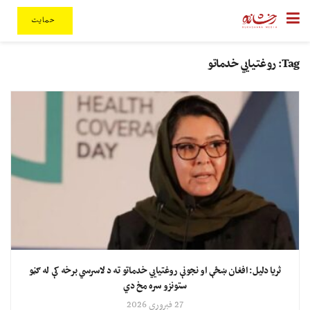
حمایت
Tag:
روغتیايي خدماتو
ثریا دلیل: افغان ښځې او نجونې روغتیايي خدماتو ته د لاسرسي برخه کې له ګڼو
ستونزو سره مخ دي
27 فبروري 2026