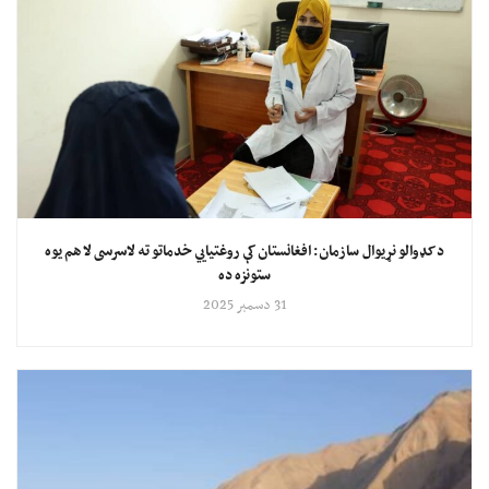
د کډوالو نړیوال سازمان: افغانستان کې روغتیايي خدماتو ته لاسرسی لا هم یوه
ستونزه ده
31 دسمبر 2025