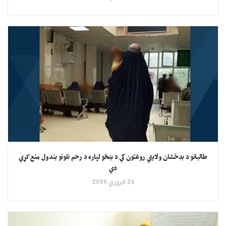
طالبانو د بدخشان ولایتي روغتون کې د ښځو لپاره د رحم نلونو بندول منع کړي
دي
24 فبروري 2026