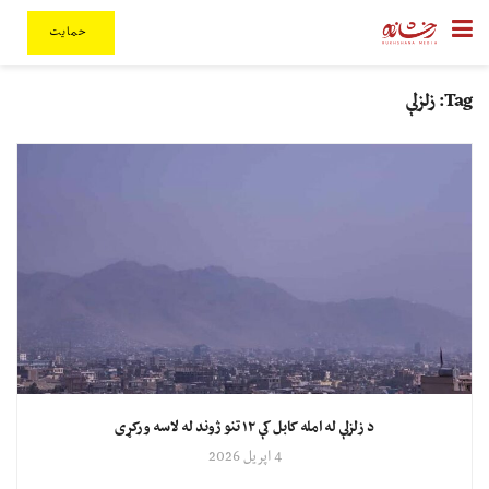
حمایت
Tag:
زلزلې
د زلزلې له امله کابل کې ۱۲ تنو ژوند له لاسه ورکړی
4 اپریل 2026