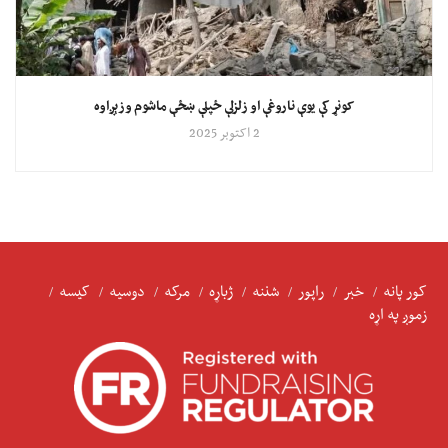
کونړ کې یوې ناروغې او زلزلې ځپلې ښځې ماشوم وزېږاوه
2 اکتوبر 2025
کور پانه
خبر
راپور
شننه
ژباړه
مرکه
دوسیه
کیسه
زموږ په اړه