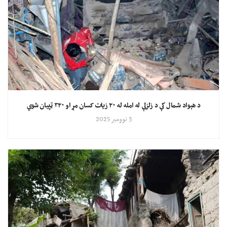
د هېواد شمال کې د زلزلې له امله له ۲۰ زیات کسان مړ او ۳۲۰ ټپیان شوي
3 نوومبر 2025