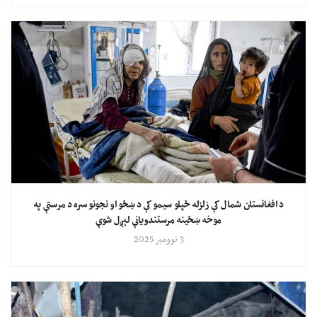
د افغانستان شمال کې زلزله ځپلو سیمو کې د ښځو او نجونو سره د مرستې په
موخه ښځینه مرستندویانې لېږل شوې
3 نوومبر 2025