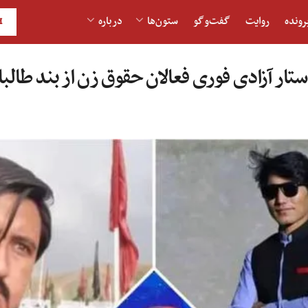
رونده
روایت
گفت‌و‎گو
ستون‌ها
درباره
H
تار آزادی فوری فعالان حقوق زن از بند طالب