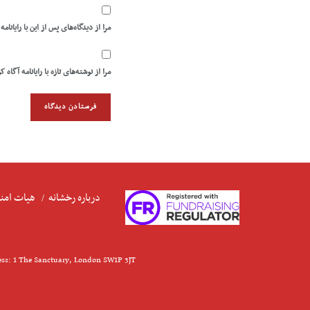
مرا از دیدگاه‌های پس از این با رایانامه
مرا از نوشته‌های تازه با رایانامه آگاه ک
درباره رخشانه
هیات امنا
ess: 1 The Sanctuary, London SW1P 3JT