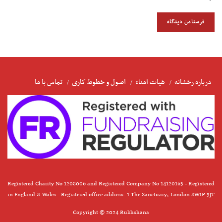
درباره رخشانه
هیات امناء
اصول و خطوط کاری
تماس با ما
Registered Charity No 1208006 and Registered Company No 14120163 - Registered
in England & Wales - Registered office address: 1 The Sanctuary, London SW1P 3JT
Copyright © 2024 Rukhshana