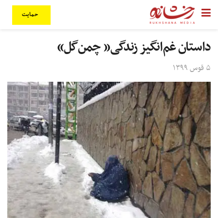
حمایت
داستان غم‌انگیز زندگی« چمن‌گل»
۵ قوس ۱۳۹۹