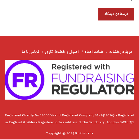
درباره رخشانه
هیات امناء
اصول و خطوط کاری
تماس با ما
Registered Charity No 1208006 and Registered Company No 14120163 - Registered
in England & Wales - Registered office address: 1 The Sanctuary, London SW1P 3JT
Copyright © 2024 Rukhshana