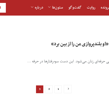
رونده
روایت
گفت‌و‎گو
ستون‌ها
درباره
H
؛«او بلندپروازی من را از بین برد»
ی حرفه‌ای زنان می‌شود. این دست سوءرفتارها در حرفه ...
3
2
1