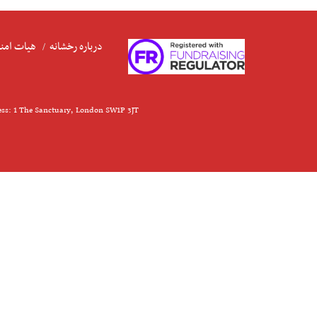
درباره رخشانه
هیات امنا
ess: 1 The Sanctuary, London SW1P 3JT