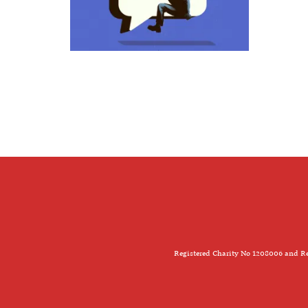
Registered Charity No 1208006 and Re