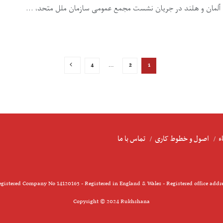
ادا، آلمان و هلند در جریان نشست مجمع عمومی سازمان ملل متحد، ...
4
…
2
1
ء
اصول و خطوط کاری
تماس با ما
gistered Company No 14120163 - Registered in England & Wales - Registered office addr
Copyright © 2024 Rukhshana