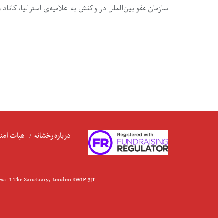
سازمان عفو بین‌الملل در واکنش به اعلامیه‌ی استرالیا، کان
درباره رخشانه
هیات امنا
ess: 1 The Sanctuary, London SW1P 3JT