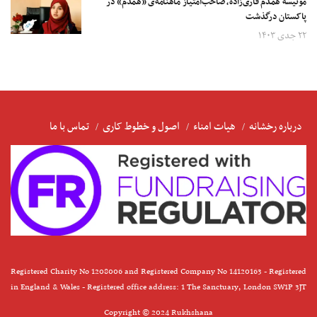
مونیسه همدم قاری‌زاده، صاحب‌امتیاز ماهنامه‌ی «همدم» در
پاکستان درگذشت
۲۲ جدی ۱۴۰۳
درباره رخشانه
هیات امناء
اصول و خطوط کاری
تماس با ما
Registered Charity No 1208006 and Registered Company No 14120163 - Registered
in England & Wales - Registered office address: 1 The Sanctuary, London SW1P 3JT
Copyright © 2024 Rukhshana