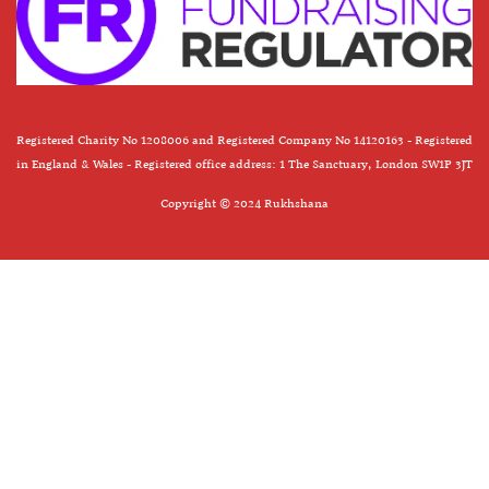
Registered Charity No 1208006 and Registered Company No 14120163 - Registered
in England & Wales - Registered office address: 1 The Sanctuary, London SW1P 3JT
Copyright © 2024 Rukhshana