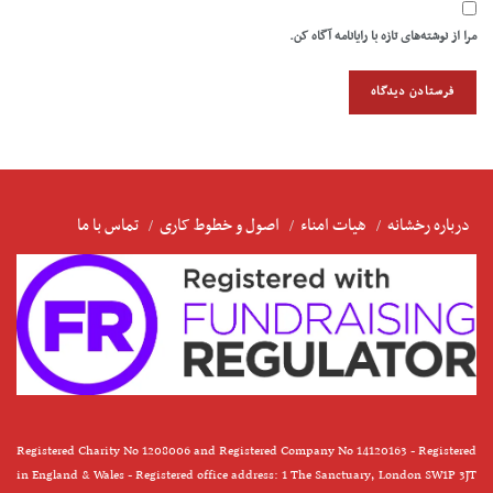
مرا از نوشته‌های تازه با رایانامه آگاه کن.
درباره رخشانه
هیات امناء
اصول و خطوط کاری
تماس با ما
Registered Charity No 1208006 and Registered Company No 14120163 - Registered
in England & Wales - Registered office address: 1 The Sanctuary, London SW1P 3JT