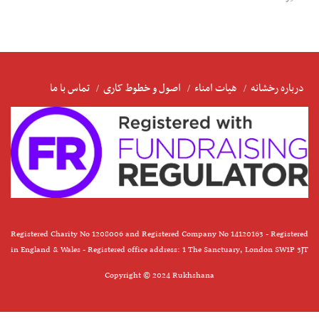
درباره رخشانه
هیات امناء
اصول و خطوط کاری
تماس با ما
Registered Charity No 1208006 and Registered Company No 14120163 - Registered
in England & Wales - Registered office address: 1 The Sanctuary, London SW1P 3JT
Copyright © 2024 Rukhshana