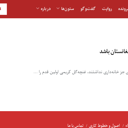
رونده
روایت
گفت‌و‎گو
ستون‌ها
درباره
H
غانستان باشد
ء
اصول و خطوط کاری
تماس با ما