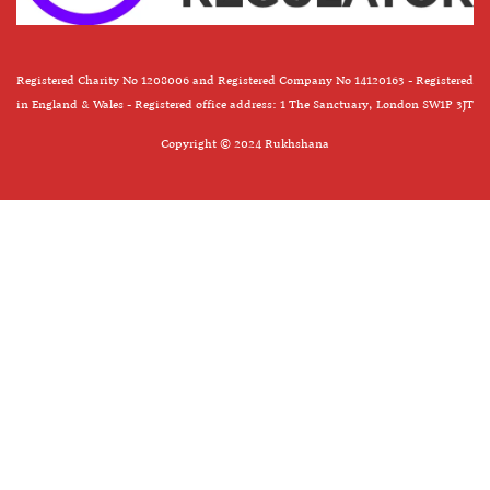
Registered Charity No 1208006 and Registered Company No 14120163 - Registered
in England & Wales - Registered office address: 1 The Sanctuary, London SW1P 3JT
Copyright © 2024 Rukhshana