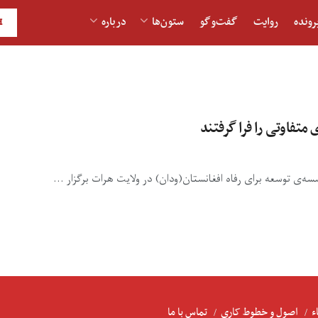
رونده
روایت
گفت‌و‎گو
ستون‌ها
درباره
H
ء
اصول و خطوط کاری
تماس با ما