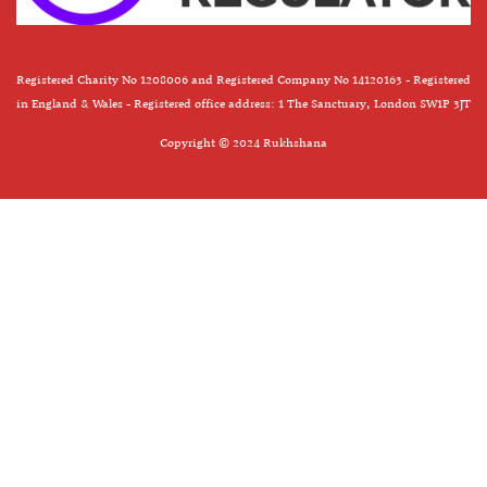
Registered Charity No 1208006 and Registered Company No 14120163 - Registered
in England & Wales - Registered office address: 1 The Sanctuary, London SW1P 3JT
Copyright © 2024 Rukhshana