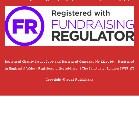
Registered Charity No 1208006 and Registered Company No 14120163 - Registered
in England & Wales - Registered office address: 1 The Sanctuary, London SW1P 3JT
Copyright © 2024 Rukhshana