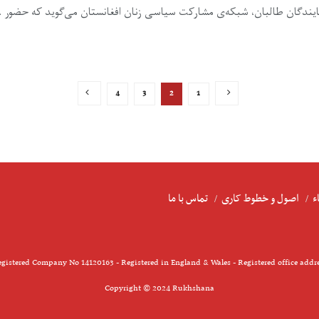
ایندگان طالبان، شبکه‌ی مشارکت سیاسی زنان افغانستان می‌گوید که حضور ..
4
3
2
1
ء
اصول و خطوط کاری
تماس با ما
gistered Company No 14120163 - Registered in England & Wales - Registered office addr
Copyright © 2024 Rukhshana