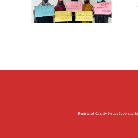
.
Registered Charity No 1208006 and Re