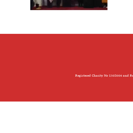
Registered Charity No 1208006 and Re