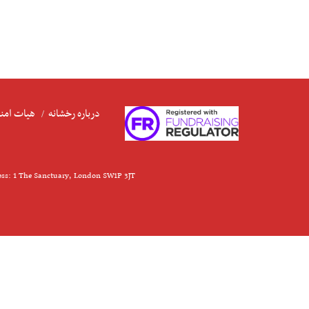
درباره رخشانه
هیات امنا
ess: 1 The Sanctuary, London SW1P 3JT