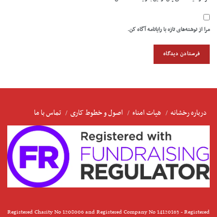
مرا از نوشته‌های تازه با رایانامه آگاه کن.
درباره رخشانه
هیات امناء
اصول و خطوط کاری
تماس با ما
Registered Charity No 1208006 and Registered Company No 14120163 - Registered