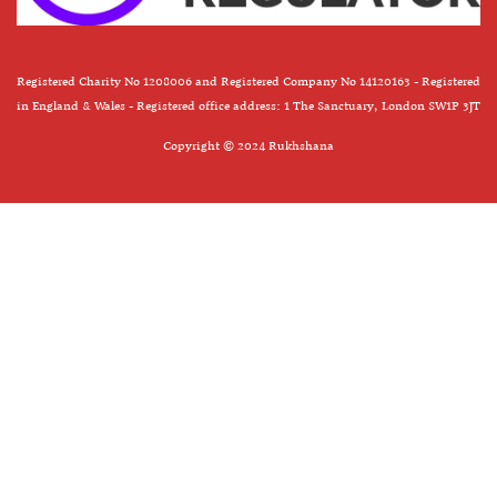
Registered Charity No 1208006 and Registered Company No 14120163 - Registered
in England & Wales - Registered office address: 1 The Sanctuary, London SW1P 3JT
Copyright © 2024 Rukhshana