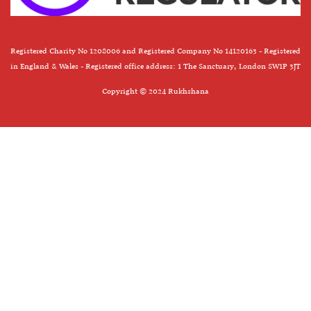
Registered Charity No 1208006 and Registered Company No 14120163 - Registered
in England & Wales - Registered office address: 1 The Sanctuary, London SW1P 3JT
Copyright © 2024 Rukhshana