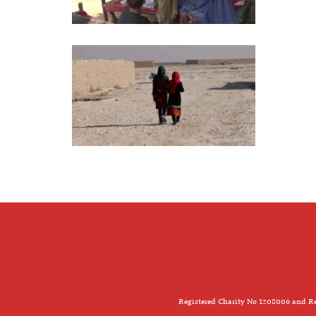
Registered Charity No 1208006 and Re