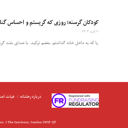
کودکان گرسنه؛ روزی که گریستم و احساس گناه
۱۰ اسد ۱۴۰۳
پا که به داخل خانه گذاشتم، بغضم ترکید. با صدای بلند گر
درباره رخشانه
هیات امنا
ess: 1 The Sanctuary, London SW1P 3JT