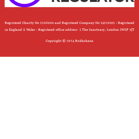
Registered Charity No 1208006 and Registered Company No 14120163 - Registered
in England & Wales - Registered office address: 1 The Sanctuary, London SW1P 3JT
Copyright © 2024 Rukhshana