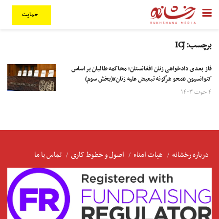
حمایت
برچسب:
ICJ
فاز بعدی دادخواهی زنان افغانستان؛ محاکمه طالبان بر اساس
کنوانسیون «محو هرگونه تبعیض علیه زنان»(بخش سوم)
۴ حوت ۱۴۰۳
درباره رخشانه
هیات امناء
اصول و خطوط کاری
تماس با ما