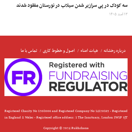
سه کودک در پی سرازیر شدن سیلاب در نورستان مفقود شدند
۱۳ اسد ۱۴۰۵
درباره رخشانه
هیات امناء
اصول و خطوط کاری
تماس با ما
Registered Charity No 1208006 and Registered Company No 14120163 - Registered
in England & Wales - Registered office address: 1 The Sanctuary, London SW1P 3JT
Copyright © 2024 Rukhshana