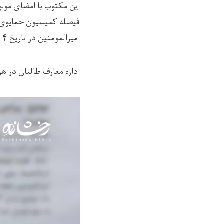
این مکتوب با امضای مول
امیرالمومنین در تاریخ ۴ میزان، تدریس به شاگردان بالاتر از صنف ششم در بخش اناث الی امر ثانی معطل است».
اداره معارف طالبان در ه