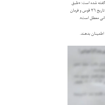
 گفته شده است: «طبق
فیصله کمیسیون حمایوی از لوایح و طرزالعمل توشیح شده امر به معروف و نهی از منکر هرات در تاریخ ۲۶ قوس و فرمان
 اطمینان بدهند.