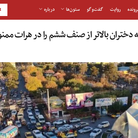
رونده
روایت
گفت‌و‎گو
ستون‌ها
درباره
H
 دختران بالاتر از صنف ششم را در هرات ممن