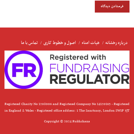
درباره رخشانه
هیات امناء
اصول و خطوط کاری
تماس با ما
Registered Charity No 1208006 and Registered Company No 14120163 - Registered
in England & Wales - Registered office address: 1 The Sanctuary, London SW1P 3JT
Copyright © 2024 Rukhshana