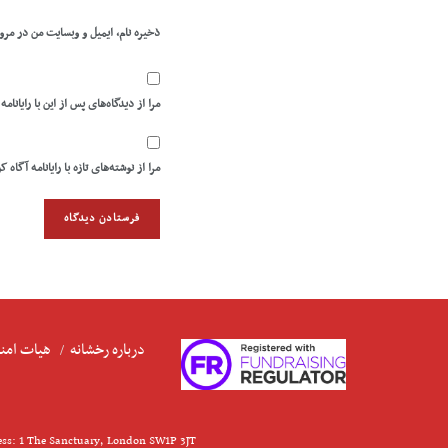
ذخیره نام، ایمیل و وبسایت من در مرو
مرا از دیدگاه‌های پس از این با رایانامه
مرا از نوشته‌های تازه با رایانامه آگاه ک
درباره رخشانه
هیات امنا
ess: 1 The Sanctuary, London SW1P 3JT