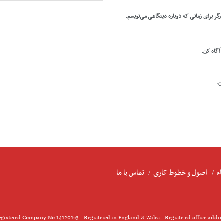
رگر برای زمانی که دوباره دیدگاهی می‌نویسم.
 آگاه کن.
ن.
ء
اصول و خطوط کاری
تماس با ما
gistered Company No 14120163 - Registered in England & Wales - Registered office addr