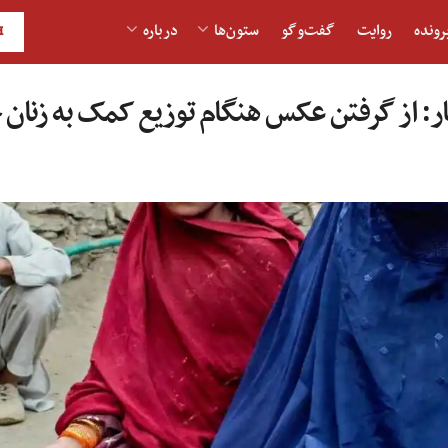
رونده
روایت
گفت‌و‎گو
ستون‌ها
درباره
H
ار: از گرفتن عکس هنگام توزیع کمک به زنان