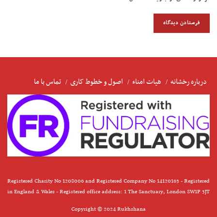
درباره رخشانه
هیات امناء
اصول و خطوط کاری
تماس با ما
Registered Charity No 1208006 and Registered Company No 14120163 - Registered
in England & Wales - Registered office address: 1 The Sanctuary, London SW1P 3JT
Copyright © 2024 Rukhshana