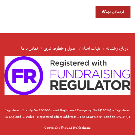
درباره رخشانه
هیات امناء
اصول و خطوط کاری
تماس با ما
Registered Charity No 1208006 and Registered Company No 14120163 - Registered
in England & Wales - Registered office address: 1 The Sanctuary, London SW1P 3JT
Copyright © 2024 Rukhshana