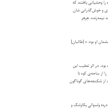
ه را وحشیانی یافتند که
یری و خوش‌گذرانی شان
یمه‌زنده، هِرهِر
ام«نعیم» در مقابل چشمان او بود: « {طالبان}
 بود، در اثر تعقیب این
ا از ساحه‌ی کوه تا
د از شکنجه‌های گوناگون
ره» ولسوالی یکاولنگ و