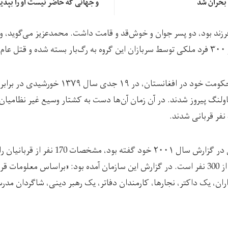
 بحران شد
و جهانی که حاضر نیست او را بپذیر
 زمان«سلیمه» مادر ۴ فرزند بود، دو پسر جوان و خوش‌قد و قامت داشت. محمدعزیز می‌گو
د.
گروه طالبان در دور اول حکومت خود در افغانستان، 
ولنگ پیروز شدند. در آن زمان آن‌‌ها دست به کشتار وسیع غیر نظامیان 
اما سازمان عفو بین‌الملل در گزارش سال ۲۰۰۱ خود
که شمار قربانیان بیش‌تر از 300 نفر است. در گزارش این سازمان آمده بود: «براساس مع
اران، یک داکتر، نجارها، کارمندان دفاتر، یک رهبر دینی، شاگردان مدر