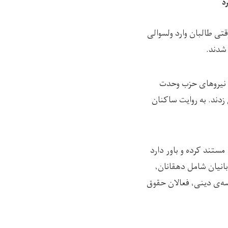
د
ید، وقتی طالبان وارد ولسوالی
در ۱۹ جدی سال ۱۳۷۹ خورشیدی در برابر نیروهای حزب وحدت
زدند. به روایت ساکنان
 گفته بود، مشخصات 170 نفر از قربانیان را مستند کرده و باور دارد
لومات قربانیان شامل دهقانان،
سه‌ی دینی، فعالان حقوق