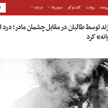
رونده
روایت
گفت‌و‎گو
ستون‌ها
درباره
H
ند توسط طالبان در مقابل چشمان مادر؛ درد 
انه» کرد